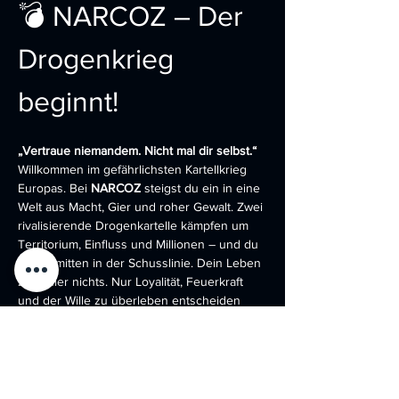
💣 NARCOZ – Der 
Drogenkrieg 
beginnt!
„Vertraue niemandem. Nicht mal dir selbst.“
Willkommen im gefährlichsten Kartellkrieg 
Europas. Bei 
NARCOZ
 steigst du ein in eine 
Welt aus Macht, Gier und roher Gewalt. Zwei 
rivalisierende Drogenkartelle kämpfen um 
Territorium, Einfluss und Millionen – und du 
stehst mitten in der Schusslinie. Dein Leben 
zählt hier nichts. Nur Loyalität, Feuerkraft 
und der Wille zu überleben entscheiden 
über deinen Aufstieg... oder dein Ende.
🔥 Das erwartet dich:
Real-Life-Taktikspiel
 in filmreifer Kulisse