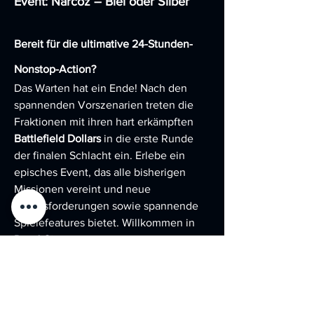
Event: Narcoz – Blei oder Silber
Bereit für die ultimative 24-Stunden-
Nonstop-Action?
Das Warten hat ein Ende! Nach den 
spannenden Vorszenarien treten die 
Fraktionen mit ihren hart erkämpften 
Battlefield Dollars
 in die erste Runde 
der finalen Schlacht ein. Erlebe ein 
episches Event, das alle bisherigen 
Missionen vereint und neue 
Herausforderungen sowie spannende 
Spielefeatures bietet. Willkommen in 
Dead City
 – dem Schauplatz, an dem 
Legenden geboren werden!
📅 Datum:
 16. Mai 2025
🕚 Einlass:
 ab 11:00 Uhr