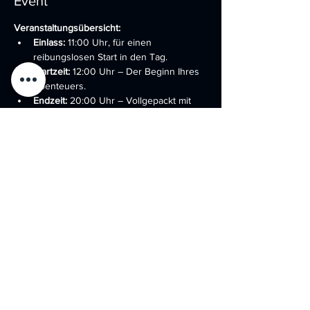
Event
Veranstaltungsübersicht:
Einlass:
 11:00 Uhr, für einen 
reibungslosen Start in den Tag.
Startzeit:
 12:00 Uhr – Der Beginn Ihres 
Abenteuers.
Endzeit:
 20:00 Uhr – Vollgepackt mit 
Action und unvergesslichen Momenten.
Ort:
 "Battlefield for Friends" – Ihr 
Spielfeld erwartet Sie.
Was wir bieten:
Mehr anzeigen
Diese Veranstaltung teilen