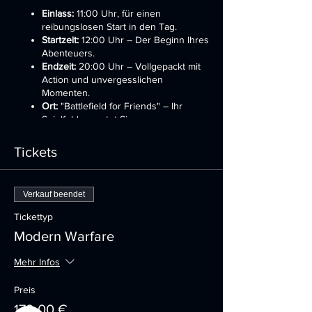
Einlass:
11:00 Uhr, für einen
reibungslosen Start in den Tag.
Startzeit:
12:00 Uhr – Der Beginn Ihres
Abenteuers.
Endzeit:
20:00 Uhr – Vollgepackt mit
Action und unvergesslichen
Momenten.
Ort:
"Battlefield for Friends" – Ihr
Spielfeld erwartet Sie.
Was wir bieten:
Tickets
Vollständige Spielausrüstung:
Wir
rüsten Sie vollständig aus – mit
Verkauf beendet
modernsten militärischen
Lasersystemen, die das Spielgefühl
Tickettyp
intensivieren. Alles, was Sie für den
Modern Warfare
Tag benötigen, wird gestellt.
Wechselnde Spielmodi:
2024 bringen
wir Abwechslung ins Spiel. Erleben Sie
Mehr Infos
jeden Quartal neue Modi wie
Kontrolle, Herrschaft, Stellung, Capture
Preis
the Flag, Abschuss bestätigt, Warzone
179,00 €