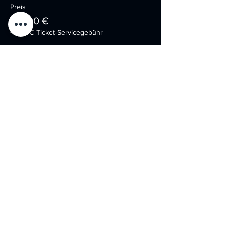
Preis
179,00 €
+4,48 € Ticket-Servicegebühr
Verkauf beendet
Tickettyp
Modern Warfare All Inclsuive
Mehr Infos
Preis
199,00 €
+4,98 € Ticket-Servicegebühr
Diese Veranstaltung teilen