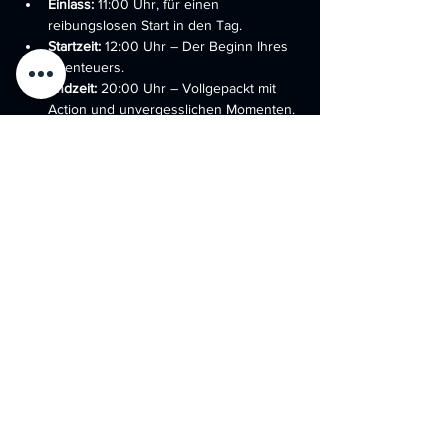
Einlass:
 11:00 Uhr, für einen 
reibungslosen Start in den Tag.
Startzeit:
 12:00 Uhr – Der Beginn Ihres 
Abenteuers.
Endzeit:
 20:00 Uhr – Vollgepackt mit 
Action und unvergesslichen Momenten.
Ort:
 "Battlefield for Friends" – Ihr 
Spielfeld erwartet Sie.
Was wir bieten:
Mehr anzeigen
Diese Veranstaltung teilen
DATENSCHUTZ
AGB
IMPRESSUM