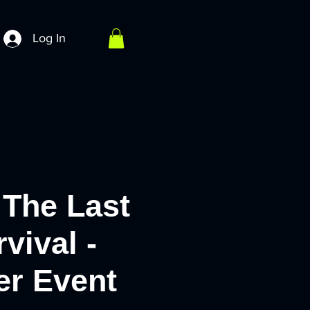
Log In
The Last
vival -
er Event