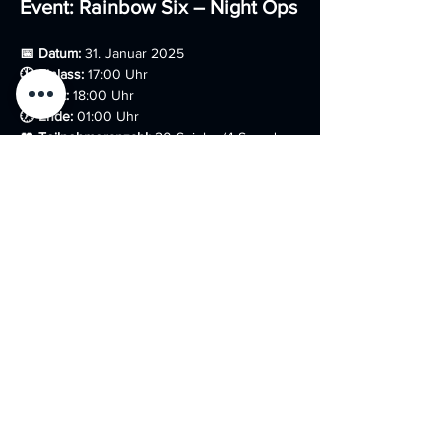
Event: Rainbow Six – Night Ops
📅 Datum:
 31. Januar 2025
🕚 Einlass:
 17:00 Uhr
🕛 Start:
 18:00 Uhr
🕖 Ende:
 01:00 Uhr
👥 Teilnehmeranzahl:
 20 Spieler (4 Squad a 
5 Spieler) Einzelbucher werden einem 
Squad zugewiesen.
Show More
Share this event