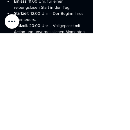
Einlass:
 11:00 Uhr, für einen 
reibungslosen Start in den Tag.
Startzeit:
 12:00 Uhr – Der Beginn Ihres 
Abenteuers.
Endzeit:
 20:00 Uhr – Vollgepackt mit 
Action und unvergesslichen Momenten.
Ort:
 "Battlefield for Friends" – Ihr 
Spielfeld erwartet Sie.
Was wir bieten:
Show More
Share this event
DATENSCHUTZ
AGB
IMPRESSUM