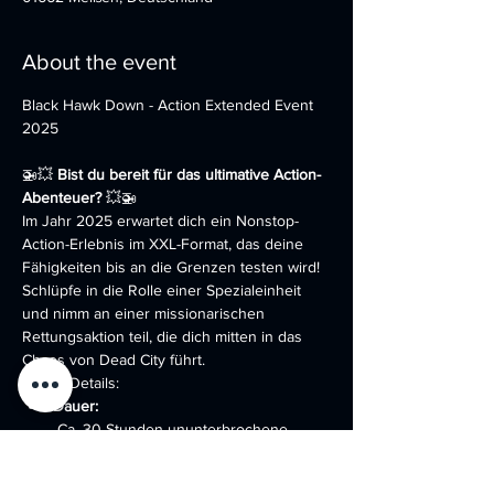
About the event
Black Hawk Down - Action Extended Event 
2025 
🚁💥 
Bist du bereit für das ultimative Action-
Abenteuer?
 💥🚁
Im Jahr 2025 erwartet dich ein Nonstop-
Action-Erlebnis im XXL-Format, das deine 
Fähigkeiten bis an die Grenzen testen wird! 
Schlüpfe in die Rolle einer Spezialeinheit 
und nimm an einer missionarischen 
Rettungsaktion teil, die dich mitten in das 
Chaos von Dead City führt.
 Event-Details: 
Dauer:
 Ca. 30 Stunden ununterbrochene 
Action – keine Pausen, nur purer 
Adrenalinkick!